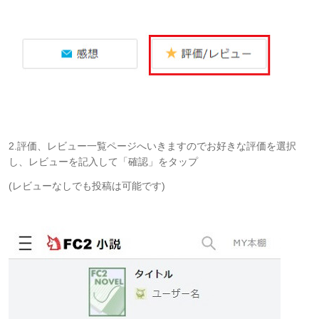
2.評価、レビュー一覧ページへいきますのでお好きな評価を選択
し、レビューを記入して「確認」をタップ
(レビューなしでも投稿は可能です)