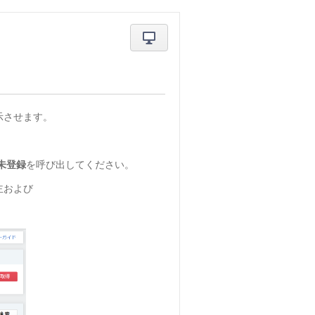
示させます。
未登録
を呼び出してください。
主および