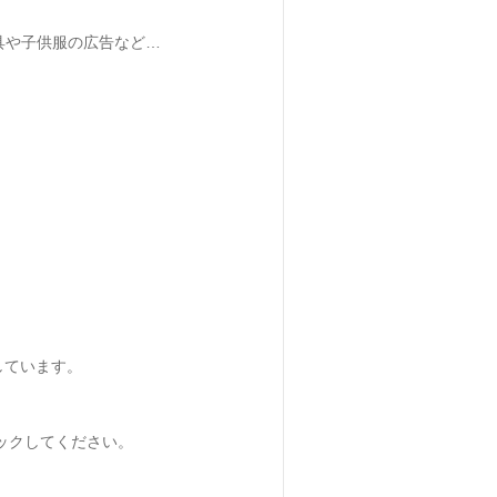
具や子供服の広告など…
、
しています。
ックしてください。